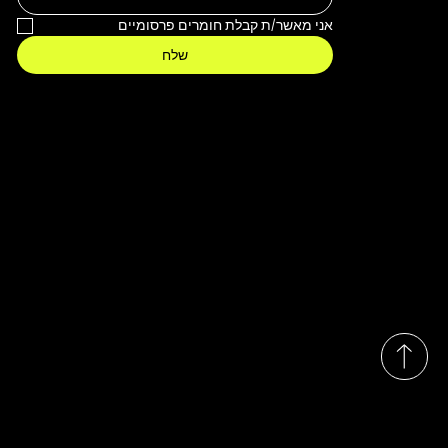
אני מאשר/ת קבלת חומרים פרסומיים
שלח
צור קשר
service@italdesign.co.il
Tel: 073-3342777
ISRAEL
שעות מענה: א'-ה' בין השעות 09:00-15:00