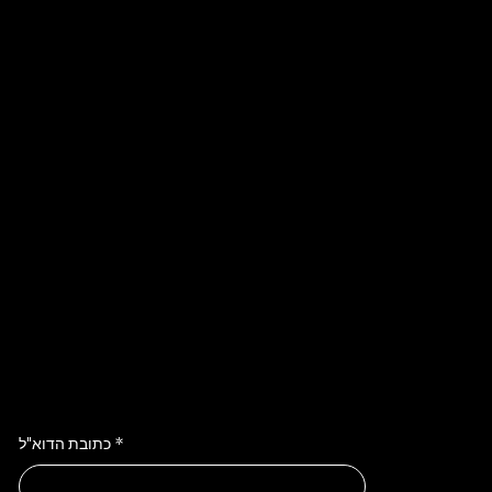
Instagram
TikTok
מדיניות / פרטיות
Stay Inspired
מצטרפים לניוזלטר ונהנים מעדכונים ומבצעים
*
כתובת הדוא"ל